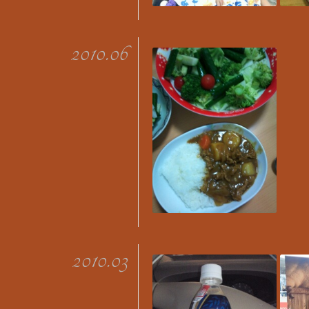
2010.06
まどカレー♪
2010.06.20 18:47
2010.03
午後ティーもゼ
まどプー