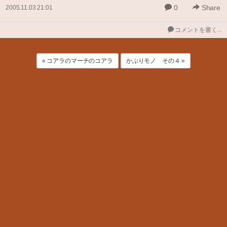
0
Share
2005.11.03 21:01
コメントを書く...
« コアラのマーチのコアラ
かぶりモノ その４ »