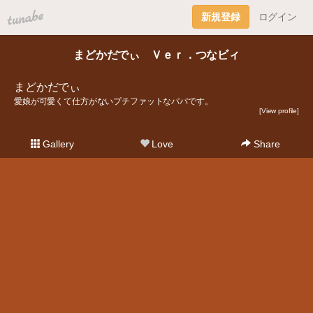
tuna.be
新規登録
ログイン
まどかだでぃ Ｖｅｒ．つなビィ
まどかだでぃ
愛娘が可愛くて仕方がないプチファットなパパです。
[View profile]
Gallery
Love
Share