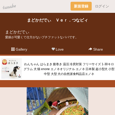
tuna.be
新規登録
ログイン
まどかだでぃ Ｖｅｒ．つなビィ
まどかだでぃ
愛娘が可愛くて仕方がないプチファットなパパです。
Gallery
Love
Share
わんちゃん はらまき 腹巻き 温活 冷房対策 フリーサイズ 1-30キロ
グラム 犬 猫 enone エノネオリジナル エノネ 日本製 超小型犬 小型
中型 大型 犬の自然派食料品店エノネ