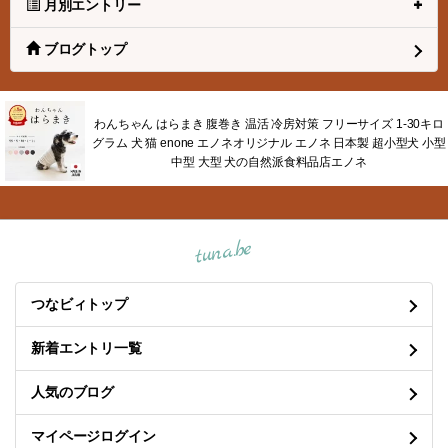
月別エントリー
ブログトップ
わんちゃん はらまき 腹巻き 温活 冷房対策 フリーサイズ 1-30キロ
グラム 犬 猫 enone エノネオリジナル エノネ 日本製 超小型犬 小型
中型 大型 犬の自然派食料品店エノネ
tuna.be
つなビィトップ
新着エントリ一覧
人気のブログ
マイページログイン