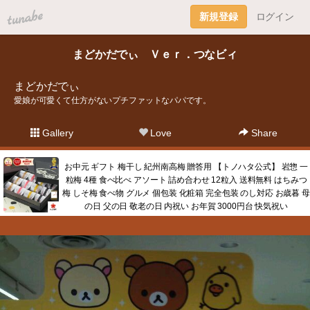
tuna.be
新規登録
ログイン
まどかだでぃ Ｖｅｒ．つなビィ
まどかだでぃ
愛娘が可愛くて仕方がないプチファットなパパです。
Gallery
Love
Share
お中元 ギフト 梅干し 紀州南高梅 贈答用 【トノハタ公式】 岩惣 一
粒梅 4種 食べ比べ アソート 詰め合わせ 12粒入 送料無料 はちみつ
梅 しそ梅 食べ物 グルメ 個包装 化粧箱 完全包装 のし対応 お歳暮 母
の日 父の日 敬老の日 内祝い お年賀 3000円台 快気祝い