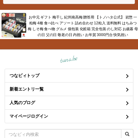
お中元 ギフト 梅干し 紀州南高梅 贈答用 【トノハタ公式】 岩惣 一
粒梅 4種 食べ比べ アソート 詰め合わせ 12粒入 送料無料 はちみつ
梅 しそ梅 食べ物 グルメ 個包装 化粧箱 完全包装 のし対応 お歳暮 母
の日 父の日 敬老の日 内祝い お年賀 3000円台 快気祝い
tuna.be
つなビィトップ
新着エントリ一覧
人気のブログ
マイページログイン