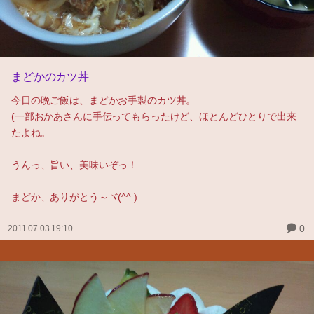
まどかのカツ丼
今日の晩ご飯は、まどかお手製のカツ丼。
(一部おかあさんに手伝ってもらったけど、ほとんどひとりで出来
たよね。
うんっ、旨い、美味いぞっ！
まどか、ありがとう～ヾ(^^ )
0
2011.07.03 19:10