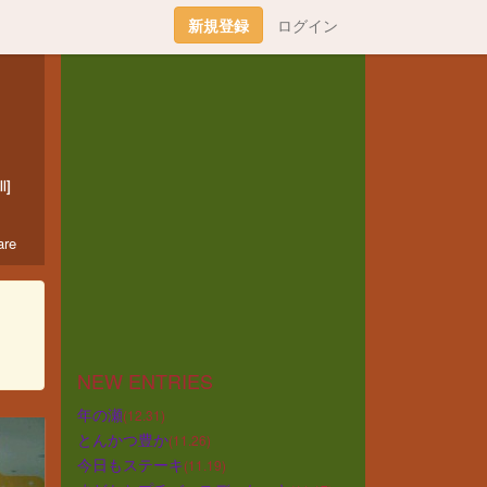
新規登録
ログイン
l]
re
NEW ENTRIES
年の瀬
(12.31)
とんかつ豊か
(11.26)
今日もステーキ
(11.19)