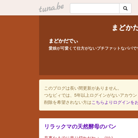
tuna.be
まどか
まどかだでぃ
愛娘が可愛くて仕方がないプチファットなパパで
このブログは長い間更新がありません。
つなビィでは、5年以上ログインがないアカウン
削除を希望されない方は
こちらよりログインを
リラックマの天然酵母のパン
見事なまでに売り切れだねぇ～(^^;)