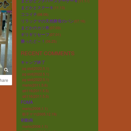
まどかとプチバースデーケーキ
(11.17)
まどかとステーキ
(11.13)
ココイチ
(08.06)
リラックマの天然酵母のパン
(07.16)
まどかのカツ丼
(07.03)
ギリギリセーフ
(07.01)
勝ったど～！
(06.25)
RECENT COMMENTS
キャンプ終了
pg slot(2022.5.1)
pg slot(2022.5.1)
pg slot(2022.5.1)
hare
marlo(2011.5.6)
q6116(2011.5.5)
q6116(2011.5.5)
FOMA
marlo(2006.1.1)
順子ママ(2005.12.19)
初動画
marlo(2006.1.1)