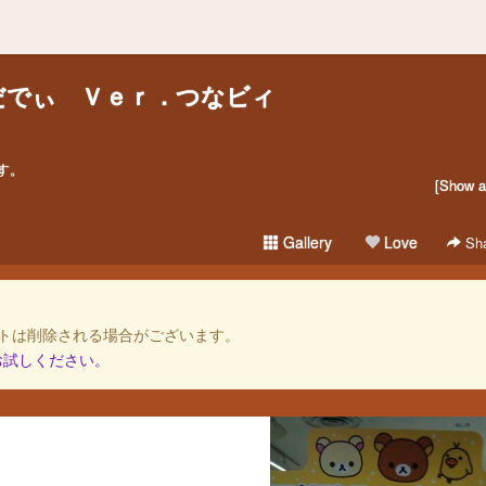
だでぃ Ｖｅｒ．つなビィ
す。
[Show al
Gallery
Love
Sha
トは削除される場合がございます。
お試しください。