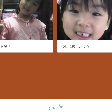
呂あがり
ついに抜けたよ☆
tuna.be