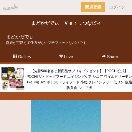
tuna.be
新規登録
ログイン
まどかだでぃ Ｖｅｒ．つなビィ
まどかだでぃ
愛娘が可愛くて仕方がないプチファットなパパです。
Gallery
Love
Share
【先着500名さま新商品サプリをプレゼント】【POCHI公式】
POCHI ザ・ドッグフード エイジングケア シニア ワイルドサーモン
1kg 2kg 3kg ポチ 犬 ドライフード 小粒 グレインフリー 低リン 低脂
肪 魚肉 シニア犬