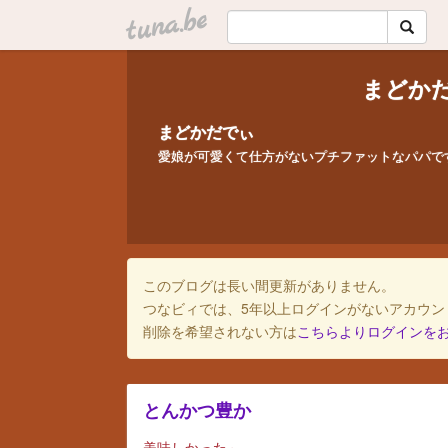
tuna.be
まどか
まどかだでぃ
愛娘が可愛くて仕方がないプチファットなパパで
このブログは長い間更新がありません。
つなビィでは、5年以上ログインがないアカウン
削除を希望されない方は
こちらよりログインを
とんかつ豊か
美味しかった～。