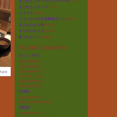
まどかとプチバースデーケーキ
(11.17)
まどかとステーキ
(11.13)
ココイチ
(08.06)
リラックマの天然酵母のパン
(07.16)
まどかのカツ丼
(07.03)
ギリギリセーフ
(07.01)
勝ったど～！
(06.25)
RECENT COMMENTS
キャンプ終了
pg slot(2022.5.1)
pg slot(2022.5.1)
pg slot(2022.5.1)
hare
marlo(2011.5.6)
q6116(2011.5.5)
q6116(2011.5.5)
FOMA
marlo(2006.1.1)
順子ママ(2005.12.19)
初動画
marlo(2006.1.1)