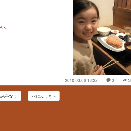
いい。
2010.03.06 13:22
0
S
 来来亭なう
べにふうき »