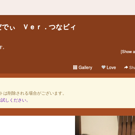
だでぃ Ｖｅｒ．つなビィ
す。
[Show al
Gallery
Love
Sha
トは削除される場合がございます。
お試しください。