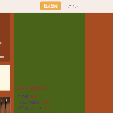
新規登録
ログイン
l]
re
NEW ENTRIES
年の瀬
(12.31)
とんかつ豊か
(11.26)
今日もステーキ
(11.19)