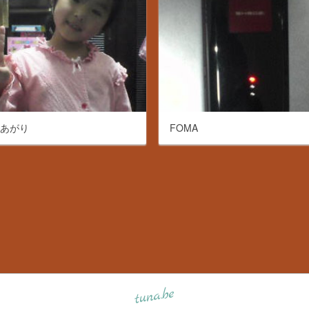
呂あがり
FOMA
tuna.be