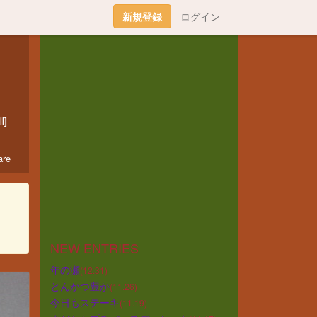
新規登録
ログイン
l]
re
NEW ENTRIES
年の瀬
(12.31)
とんかつ豊か
(11.26)
今日もステーキ
(11.19)