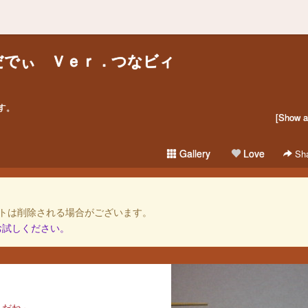
だでぃ Ｖｅｒ．つなビィ
す。
[Show al
Gallery
Love
Sha
トは削除される場合がございます。
お試しください。
んだね～。