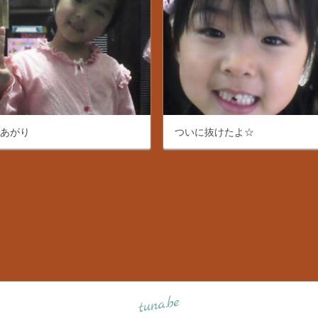
呂あがり
ついに抜けたよ☆
tuna.be