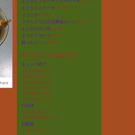
まどかとプチバースデーケーキ
(11.17)
まどかとステーキ
(11.13)
ココイチ
(08.06)
リラックマの天然酵母のパン
(07.16)
まどかのカツ丼
(07.03)
ギリギリセーフ
(07.01)
勝ったど～！
(06.25)
RECENT COMMENTS
キャンプ終了
pg slot(2022.5.1)
pg slot(2022.5.1)
pg slot(2022.5.1)
hare
marlo(2011.5.6)
q6116(2011.5.5)
q6116(2011.5.5)
FOMA
marlo(2006.1.1)
順子ママ(2005.12.19)
初動画
marlo(2006.1.1)