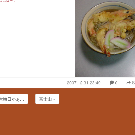
2007.12.31 23:49
0
S
 大晦日かぁ…
富士山 »