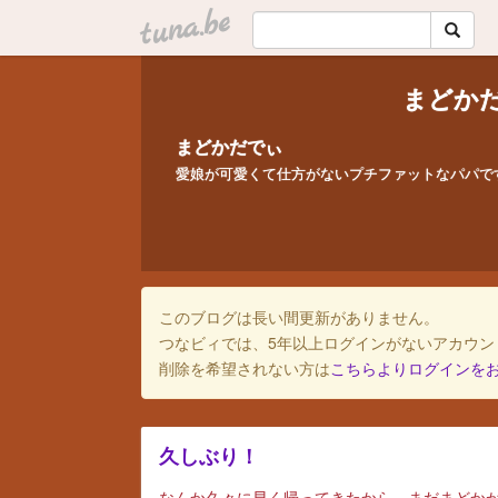
tuna.be
まどか
まどかだでぃ
愛娘が可愛くて仕方がないプチファットなパパで
このブログは長い間更新がありません。
つなビィでは、5年以上ログインがないアカウン
削除を希望されない方は
こちらよりログインを
久しぶり！
なんか久々に早く帰ってきたから、まだまどか