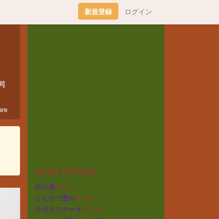
新規登録
ログイン
l]
re
NEW ENTRIES
年の瀬
(12.31)
とんかつ豊か
(11.26)
今日もステーキ
(11.19)