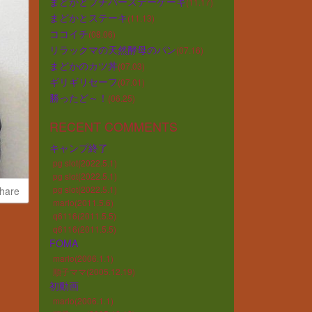
まどかとプチバースデーケーキ
(11.17)
まどかとステーキ
(11.13)
ココイチ
(08.06)
リラックマの天然酵母のパン
(07.16)
まどかのカツ丼
(07.03)
ギリギリセーフ
(07.01)
勝ったど～！
(06.25)
RECENT COMMENTS
キャンプ終了
pg slot(2022.5.1)
pg slot(2022.5.1)
pg slot(2022.5.1)
hare
marlo(2011.5.6)
q6116(2011.5.5)
q6116(2011.5.5)
FOMA
marlo(2006.1.1)
順子ママ(2005.12.19)
初動画
marlo(2006.1.1)