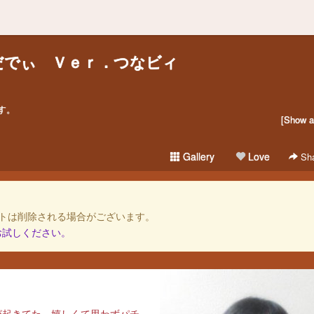
だでぃ Ｖｅｒ．つなビィ
す。
[Show al
Gallery
Love
Sha
トは削除される場合がございます。
お試しください。
が起きてた。嬉しくて思わずパチ