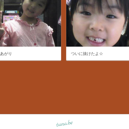
呂あがり
ついに抜けたよ☆
tuna.be