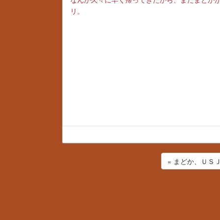
リ。
« まどか、ＵＳ