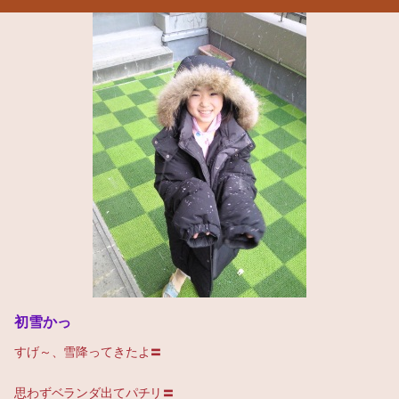
初雪かっ
すげ～、雪降ってきたよ〓
思わずベランダ出てパチリ〓