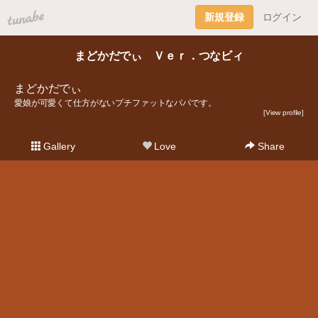
tuna.be
新規登録
ログイン
まどかだでぃ Ｖｅｒ．つなビィ
まどかだでぃ
愛娘が可愛くて仕方がないプチファットなパパです。
[View profile]
Gallery
Love
Share