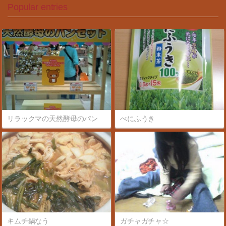
Popular entries
リラックマの天然酵母のパン
べにふうき
キムチ鍋なう
ガチャガチャ☆