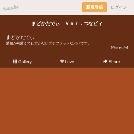
tuna.be
新規登録
ログイン
まどかだでぃ Ｖｅｒ．つなビィ
まどかだでぃ
愛娘が可愛くて仕方がないプチファットなパパです。
[View profile]
Gallery
Love
Share