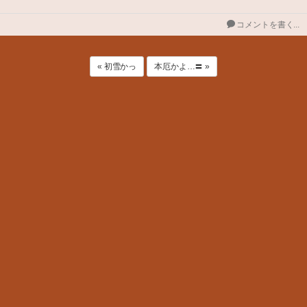
コメントを書く...
« 初雪かっ
本厄かよ…〓 »