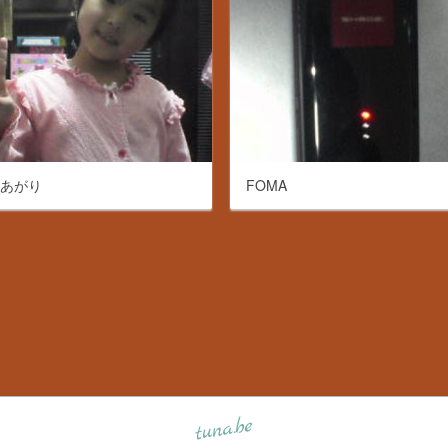
呂あがり
FOMA
tuna.be