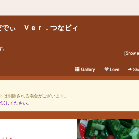
だでぃ Ｖｅｒ．つなビィ
す。
[Show al
Gallery
Love
Sha
トは削除される場合がございます。
お試しください。
れました。