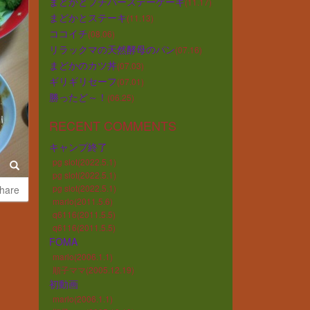
まどかとプチバースデーケーキ
(11.17)
まどかとステーキ
(11.13)
ココイチ
(08.06)
リラックマの天然酵母のパン
(07.16)
まどかのカツ丼
(07.03)
ギリギリセーフ
(07.01)
勝ったど～！
(06.25)
RECENT COMMENTS
キャンプ終了
pg slot(2022.5.1)
pg slot(2022.5.1)
pg slot(2022.5.1)
hare
marlo(2011.5.6)
q6116(2011.5.5)
q6116(2011.5.5)
FOMA
marlo(2006.1.1)
順子ママ(2005.12.19)
初動画
marlo(2006.1.1)