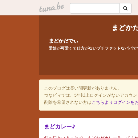
tuna.be
まどか
まどかだでぃ
愛娘が可愛くて仕方がないプチファットなパパで
このブログは長い間更新がありません。
つなビィでは、5年以上ログインがないアカウン
削除を希望されない方は
こちらよりログインを
まどカレー♪
父の日ということで、まどかがカレー作ってく