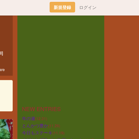
新規登録
ログイン
l]
re
NEW ENTRIES
年の瀬
(12.31)
とんかつ豊か
(11.26)
今日もステーキ
(11.19)