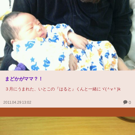
まどかがママ？！
３月にうまれた、いとこの『はると』くんと一緒にヾ(＾v＾)k
0
2011.04.29 13:02