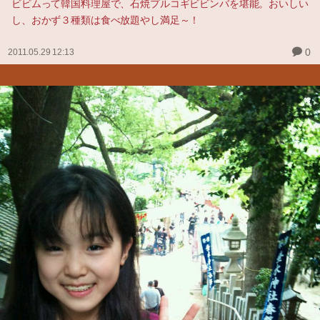
ビビムって韓国料理屋で、石焼プルコギビビンバを堪能。おいしい
し、おかず３種類は食べ放題やし満足～！
0
2011.05.29 12:13