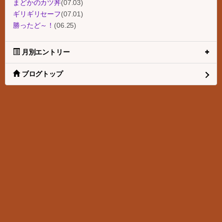
まどかのカツ丼
(07.03)
ギリギリセーフ
(07.01)
勝ったど～！
(06.25)
月別エントリー
ブログトップ