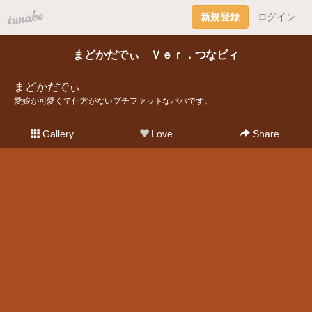
tuna.be
新規登録
ログイン
まどかだでぃ Ｖｅｒ．つなビィ
まどかだでぃ
愛娘が可愛くて仕方がないプチファットなパパです。
Gallery
Love
Share