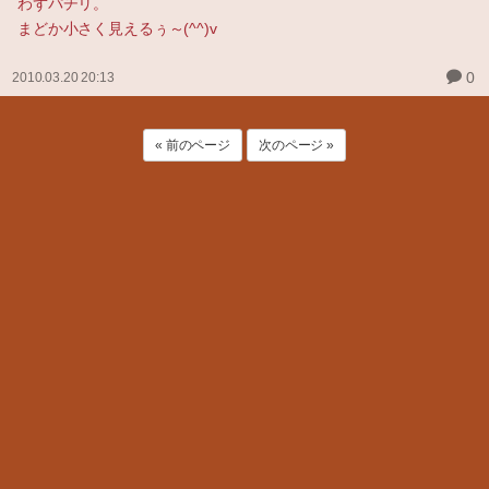
わずパチリ。
まどか小さく見えるぅ～(^^)v
0
2010.03.20 20:13
« 前のページ
次のページ »