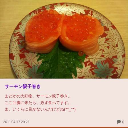
サーモン親子巻き
まどかの大好物、サーモン親子巻き。
ここ弁慶に来たら、必ず食べてます。
ま、いくらに目がないんだけどね(*^_^*)
0
2011.04.17 20:21